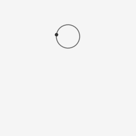
Trockenfrüchte - Birne, Bio
Bio-Haselnüsse, nicht geschält
Bio trockene Haselnusskerne 200 g
Bio-Walnüsse, geschält
Seite 1 von 5
1
2
3
4
5
Weiter
Ende